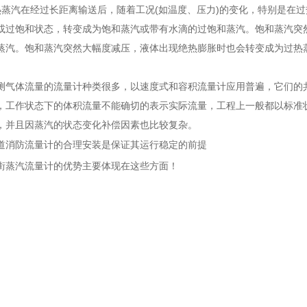
汽在经过长距离输送后，随着工况(如温度、压力)的变化，特别是在过
或过饱和状态，转变成为饱和蒸汽或带有水滴的过饱和蒸汽。饱和蒸汽突
蒸汽。饱和蒸汽突然大幅度减压，液体出现绝热膨胀时也会转变成为过热
体流量的流量计种类很多，以速度式和容积流量计应用普遍，它们的共
，工作状态下的体积流量不能确切的表示实际流量，工程上一般都以标准
，并且因蒸汽的状态变化补偿因素也比较复杂。
道消防流量计的合理安装是保证其运行稳定的前提
街蒸汽流量计的优势主要体现在这些方面！