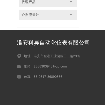
代理产品
介质流量计
淮安科昊自动化仪表有限公司
地址：淮安市金湖工业园区工二路29号
邮箱：2358303945@qq.com
传真：86-0517-86890866