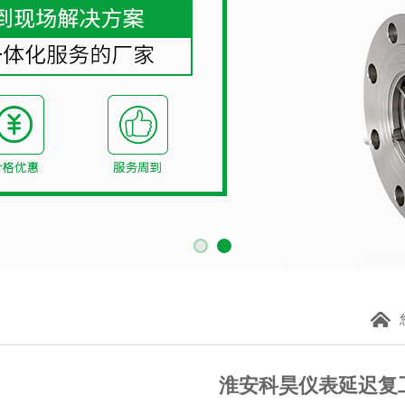
淮安科昊仪表延迟复