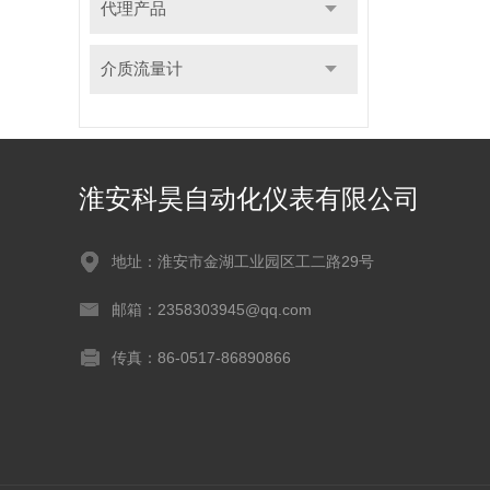
代理产品
介质流量计
淮安科昊自动化仪表有限公司
地址：淮安市金湖工业园区工二路29号
邮箱：2358303945@qq.com
传真：86-0517-86890866