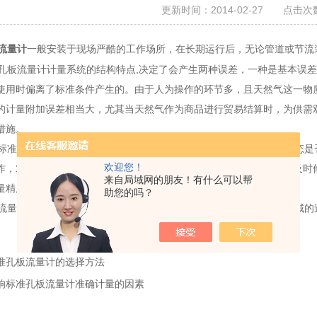
更新时间：2014-02-27 点击次数
一般安装于现场严酷的工作场所，在长期运行后，无论管道或节流
流量计
板流量计计量系统的结构特点,决定了会产生两种误差，一种是基本误差
使用时偏离了标准条件产生的。由于人为操作的环节多，且天然气这一物
的计量附加误差相当大，尤其当天然气作为商品进行贸易结算时，为供需
措施。
准孔板流量计测量精度的根本原因是节流装置的几何形状和流动动态是
欢迎您！
作，对于实际使用中的压力、温度、流量等工况参数的变化，应进行及时
来自局域网的朋友！有什么可以帮
量精度。
助您的吗？
量计目前已广泛应用于石油、化工、冶金、电力、供热、供水等领域的
准孔板流量计的选择方法
响标准孔板流量计准确计量的因素