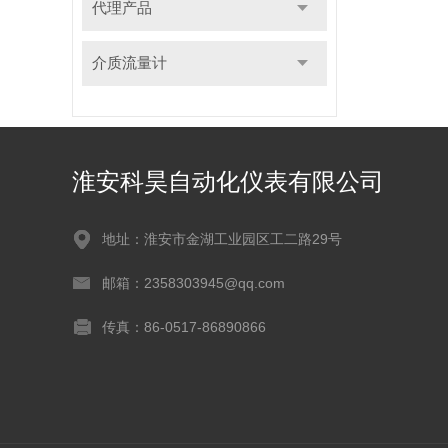
代理产品
介质流量计
淮安科昊自动化仪表有限公司
地址：淮安市金湖工业园区工二路29号
邮箱：2358303945@qq.com
传真：86-0517-86890866