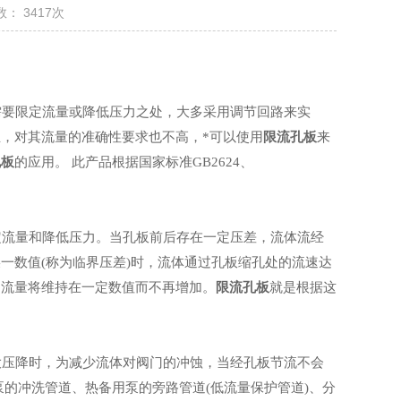
： 3417次
需要限定流量或降低压力之处，大多采用调节回路来实
，对其流量的准确性要求也不高，*可以使用
限流孔板
来
孔板
的应用。
此产品
根据国家标准GB2624、
定流量和降低压力。当孔板前后存在一定压差，流体流经
一数值(称为临界压差)时，流体通过孔板缩孔处的流速达
的流量将维持在一定数值而不再增加。
限流孔板
就是根据这
大压降时，为减少流体对阀门的冲蚀，当经孔板节流不会
的冲洗管道、热备用泵的旁路管道(低流量保护管道)、分