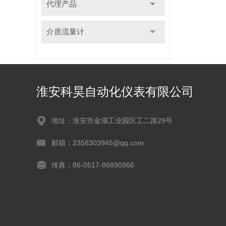
代理产品
介质流量计
淮安科昊自动化仪表有限公司
地址：淮安市金湖工业园区工二路29号
邮箱：2358303945@qq.com
传真：86-0517-86890866