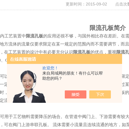
更新时间：2015-09-02 点击次数
限流孔板
简介
内工艺装置中
限流孔板
的应用还很不够，与国外相比存在差距。在
地方流体的流量仅要求限定在某一规定的范围内而不需要调节，而且
，在工艺装置的设计中有必要充分认识
限流孔板
的优点，重视
限流
570、GD2000、GD87等标准设计制造。
欢迎您！
来自局域网的朋友！有什么可以帮
可以作为流量测量元件用来测量流量，也可以作为节流元件用来限
助您的吗？
一定的孔径，流经孔板的流量随着压差增大而增大。但当压差超过某
时，无论压差如何增加，只要孔板上游的压力保持一定，流经孔板
定流体的流量和降低压力的。
可用于
工艺物料需要降压的场合。在管道中阀门上、下游需要有较
，可在阀门上游串联孔板。 流体需要小流量且连续流通的地方，如泵