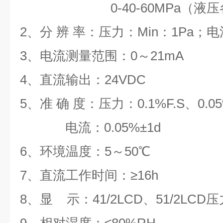
0-40-60MPa
（液压
2
、分 辨 率：压力：
Min
：
1Pa
；电
3
、电流测量范围：
0
～
21mA
4
、直流输出：
24VDC
5
、准 确 度：压力：
0.1%F.S
、
0.0
电流：
0.05%
±
1d
6
、环境温度：
5
～
50
℃
7
、直流工作时间：≥
16h
8、显 示：41/2LCD、51/2LC