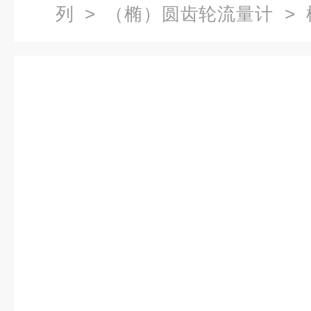
列
>
（椭）圆齿轮流量计
> 
头