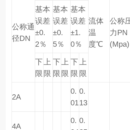
基本
基本
基本
误差
误差
误差
流体
公称
公称通
±0.
±0.
±1.
温
力PN
径DN
2％
5％
0％
度℃
(Mpa)
下
上
下
上
下
上
限
限
限
限
限
限
0.
0.
2A
01
13
0.
0.
4A