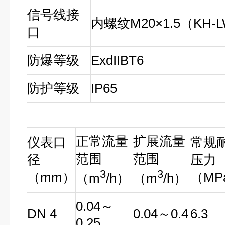
信号线接
内螺纹M20×1.5（KH-
口
防爆等级
ExdIIBT6
防护等级
IP65
正常流量
扩展流量
仪表口
常规
范围
范围
径
压力
3
3
（mm）
（MP
（m
/h）
（m
/h）
0.04～
DN 4
0.04～0.4
6.3
0.25