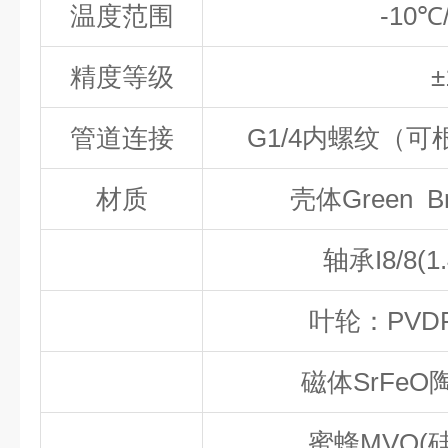
温度范围
-10
℃
精度等级
±
管道连接
G1/4
内螺纹（可
材质
壳体
Green B
轴承
I8/8(1
叶轮：
PVD
磁体
SrFeO
蜜蜂
MVQ(