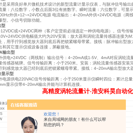
计是采用良好单片微机技术设计的新型流量计显示仪表，与脉冲信号输出
流量：八位数字，小数点后面3位有效数字。瞬时流量：六位数字，可显示
000Hz外供+12~+24VDC电源 电流输出：4~20mA外供+24VDC电
爆型。小信号切除功能。
出型
12VDC或+24VDC两种（客户定货前必须选定一种供电电源）。信号传输
0V+24VDC供电幅值大约为20V安装：放大器和涡轮流量传感器连接为
上，用手拧到感觉放大器到底后再把锁紧螺母带紧。接线：脉冲输出型放
出和其它显示仪或设备连接，屏蔽接地。
mA输出型
供电+24VDC（两线制）输出信号：4~20mA或1-5V、4mA对应涡
量传感器铭牌。信号传输距离：小于250米。安装：涡轮流量传感器安装完后
拧到感觉放大器已经到底后把锁紧螺母带紧。接线：4~20mA输出型放
传显示型
电源供电220VAC信号传输距离：小于250米显示仪瞬时四位：累计总量
60mm显示仪带4~20mA输出并能与计算机连接。
高精度涡轮流量计-
淮安科昊自动化
液体涡轮流量计
xxx
50
表示
DN50
 S
欢迎您！
智能一体化
W
来自局域网的朋友！有什么可以帮
分体式
助您的吗？
插入式
1
标准量程