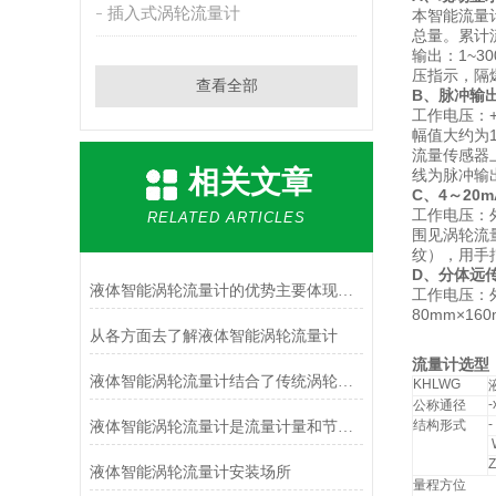
插入式涡轮流量计
本智能流量
总量。累计
输出：1~3
压指示，隔
查看全部
B、脉冲输
工作电压：+
幅值大约为1
流量传感器
相关文章
线为脉冲输
C、4～20
工作电压：外
RELATED ARTICLES
围见涡轮流
纹），用手
D、分体远
液体智能涡轮流量计的优势主要体现在这些方面！
工作电压：外
80mm×1
从各方面去了解液体智能涡轮流量计
流量计选型
液体智能涡轮流量计结合了传统涡轮流量计的原理和现代智能技术
KHLWG
-
公称通径
-
结构形式
液体智能涡轮流量计是流量计量和节能的理想仪表
Z
液体智能涡轮流量计安装场所
量程方位