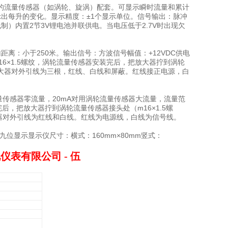
的流量传感器（如涡轮、旋涡）配套。可显示瞬时流量和累计
出每升的变化。显示精度：±1个显示单位。信号输出：脉冲
源（两线制）内置2节3V锂电池并联供电。当电压低于2.7V时出现欠
距离：小于250米。输出信号：方波信号幅值：+12VDC供电
M16×1.5螺纹，涡轮流量传感器安装完后，把放大器拧到涡轮
大器对外引线为三根，红线、白线和屏蔽。红线接正电源，白
轮流量传感器零流量，20mA对用涡轮流量传感器大流量，流量范
，把放大器拧到涡轮流量传感器接头处（m16×1.5螺
大器对外引线为红线和白线。红线为电源线，白线为信号线。
九位显示显示仪尺寸：横式：160mm×80mm竖式：
仪表有限公司 - 伍