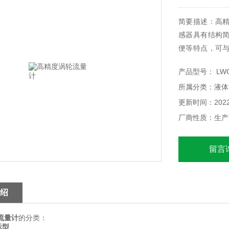
简要描述：高
感器具有结构
便等特点，可
报警等，广泛
产品型号： LW
能的理想仪表。
所属分类：液体
更新时间：2022-
厂商性质：生产
留言
绍
流量计
的分类：
示型