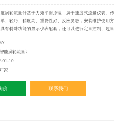
精度涡轮流量计基于力矩平衡原理，属于速度式流量仪表。传
简单、轻巧、精度高、重复性好、反应灵敏，安装维护使用方
与具有特殊功能的显示仪表配套，还可以进行定量控制、超量
用于石油、化工、冶金、供水、造纸等行业，是流量计量和节
GY
智能涡轮流量计
01-10
厂家
询价
联系我们