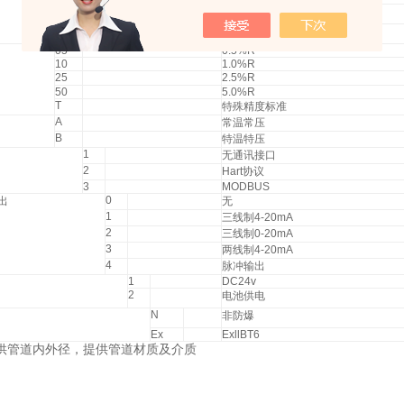
2
扩展量程
3
特殊量程
05
0.5%R
10
1.0%R
25
2.5%R
50
5.0%R
T
特殊精度标准
A
常温常压
B
特温特压
1
无通讯接口
2
Hart
协议
3
MODBUS
0
出
无
1
三线制
4-20mA
2
三线制
0-20mA
3
两线制
4-20mA
4
脉冲输出
1
DC24v
2
电池供电
N
非防爆
Ex
ExllBT6
供管道内外径，提供管道材质及介质