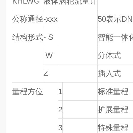
KHLWG
液体涡轮流量计
公称通径
-xxx
50
表示
DN
结构形式
- S
智能一体
W
分体式
Z
插入式
量程方位
1
标准量程
2
扩展量程
3
特殊量程