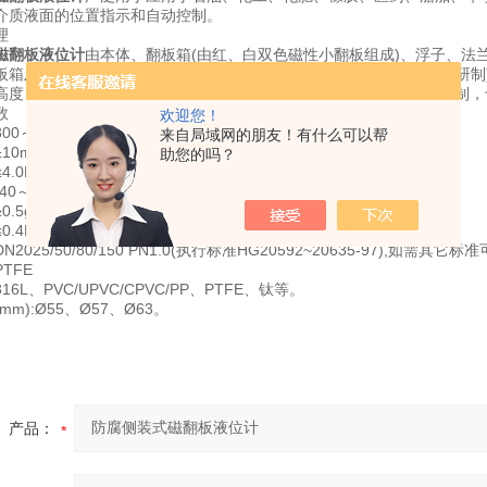
介质液面的位置指示和自动控制。
理
磁翻板液位计
由本体、翻板箱(由红、白双色磁性小翻板组成)、浮子、法
板箱及变送器受本体内浮子(具有定向磁性源，按不同介质和压力针对研制
高度，同时液位变送器将液位信号传送 至控制中心进行液位指示和控制
数
欢迎您！
00～4000mm(超过5000mm时可特殊定制)
来自局域网的朋友！有什么可以帮
10mm
助您的吗？
.0MPa
40～130℃
.5g/cm³
.4Pa·S
2025/50/80/150 PN1.0(执行标准HG20592~20635-97),如需其
TFE
6L、PVC/UPVC/CPVC/PP、PTFE、钛等。
m):Ø55、Ø57、Ø63。
产品：