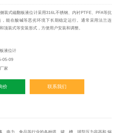
侧装式磁翻板液位计采用316L不锈钢、内衬PTFE、PFA等抗
造，能在酸碱等恶劣环境下长期稳定运行。通常采用法兰连
和顶装式等安装形式，方便用户安装和调整。
板液位计
05-09
厂家
询价
联系我们
事、电力、食品等行业的各种塔、罐、槽、球型压力容器和 锅