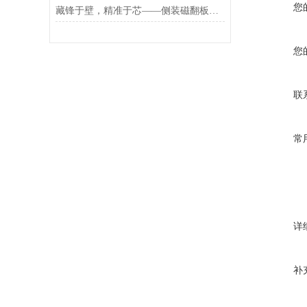
您
藏锋于壁，精准于芯——侧装磁翻板液位计的匠心守护
您
联
常
详
补