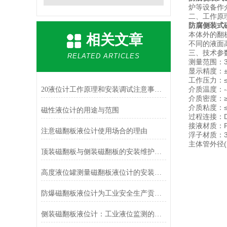
炉等设备作
二、工作原
防腐侧装式
本体外的翻
相关文章
不同的液面
三、技术参
RELATED ARTICLES
测量范围：3
显示精度：±
工作压力：≤4
介质温度：-
20液位计工作原理和安装调试注意事项（一）
介质密度：≥0
介质粘度：≤0
磁性液位计的用途与范围
过程连接：DN
接液材质：P
注意磁翻板液位计使用场合的理由
浮子材质：31
主体管外径(m
顶装磁翻板与侧装磁翻板的安装维护须知
高度液位罐测量磁翻板液位计的安装技巧
防爆磁翻板液位计为工业安全生产贡献着一份力量
侧装磁翻板液位计：工业液位监测的可靠之选