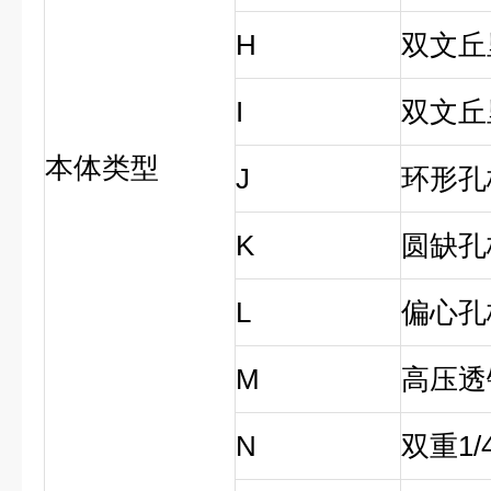
H
双文丘
I
双文丘
本体类型
J
环形孔
K
圆缺孔
L
偏心孔
M
高压透
N
双重1