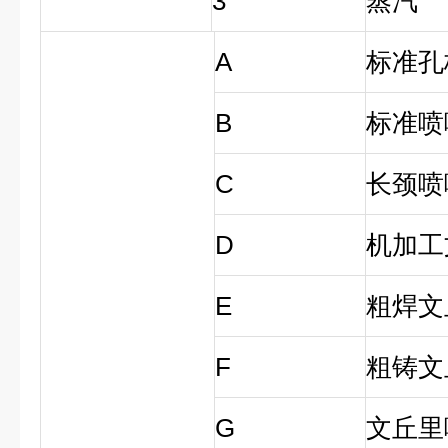
3
蒸汽
A
标准孔
B
标准喷
C
长颈喷
D
机加工
E
粗焊文
F
粗铸文
G
文丘里