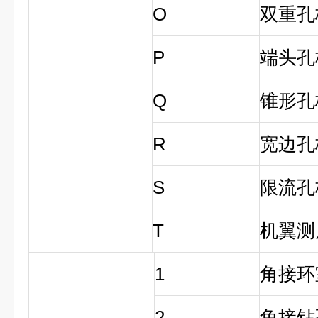
O
双重孔
P
端头孔
Q
锥形孔
R
宽边孔
S
限流孔
T
机翼测
1
角接环
2
角接钻