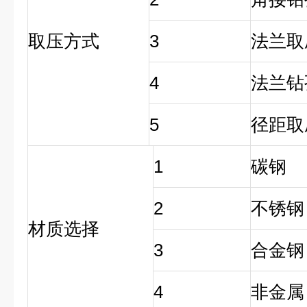
取压方式
3
法兰取
4
法兰钻
5
径距取
1
碳钢
2
不锈钢
材质选择
3
合金钢
4
非金属