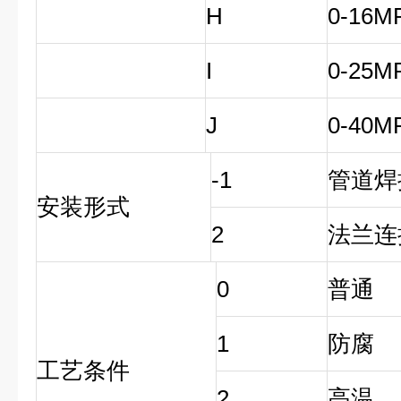
H
0-16M
I
0-25M
J
0-40M
-1
管道焊
安装形式
2
法兰连
0
普通
1
防腐
工艺条件
2
高温