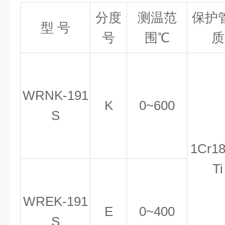
分度
测温范
保护
型
号
号
围℃
质
WRNK-191
K
0~600
S
1Cr18
Ti
WREK-191
E
0~400
S