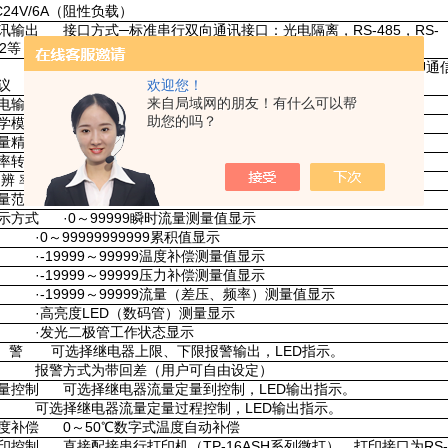
C24V/6A（阻性负载）
讯输出 接口方式─标准串行双向通讯接口：光电隔离，RS-485，RS-
32等
特率─1200～9600bps内部自由设定 采用标准MODBUS RTU通
欢迎您！
议
来自局域网的朋友！有什么可以帮
电输出 DC24±1V，负载电流≤30mA
助您的吗？
学模型 参见说明书附录“流量积算控制仪数学模型"
量精度 ±0.5%FS或±0.2%FS
率转换精度 ±1脉冲（LMS）一般优于0.2%
 辨 率 ±1字
量范围 -19999～99999字
示方式 ·0～99999瞬时流量测量值显示
0～99999999999累积值显示
-19999～99999温度补偿测量值显示
-19999～99999压力补偿测量值显示
-19999～99999流量（差压、频率）测量值显示
高亮度LED（数码管）测量显示
·发光二极管工作状态显示
 警 可选择继电器上限、下限报警输出，LED指示。
报警方式为带回差（用户可自由设定）
量控制 可选择继电器流量定量到控制，LED输出指示。
选择继电器流量定量过程控制，LED输出指示。
度补偿 0～50℃数字式温度自动补偿
印控制 直接配接串行打印机（TP-16ASH系列微打），打印接口为RS-