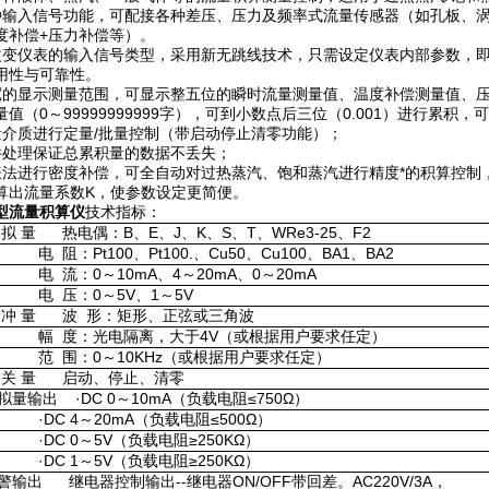
种输入信号功能，可配接各种差压、压力及频率式流量传感器（如孔板、
度补偿+压力补偿等）。
改变仪表的输入信号类型，采用新无跳线技术，只需设定仪表内部参数，
用性与可靠性。
宽的显示测量范围，可显示整五位的瞬时流量测量值、温度补偿测量值、
值（0～99999999999字），可到小数点后三位（0.001）进行累积，可设
量介质进行定量/批量控制（带启动停止清零功能）；
件处理保证总累积量的数据不丢失；
表法进行密度补偿，可全自动对过热蒸汽、饱和蒸汽进行精度*的积算控制
算出流量系数K，使参数设定更简便。
型流量积算仪
技术指标：
 拟 量 热电偶：B、E、J、K、S、T、WRe3-25、F2
 阻：Pt100、Pt100.、Cu50、Cu100、BA1、BA2
 流：0～10mA、4～20mA、0～20mA
 压：0～5V、1～5V
 冲 量 波 形：矩形、正弦或三角波
 度：光电隔离，大于4V（或根据用户要求任定）
 围：0～10KHz（或根据用户要求任定）
 关 量 启动、停止、清零
拟量输出 ·DC 0～10mA（负载电阻≤750Ω）
DC 4～20mA（负载电阻≤500Ω）
DC 0～5V（负载电阻≥250KΩ）
DC 1～5V（负载电阻≥250KΩ）
警输出 继电器控制输出--继电器ON/OFF带回差。AC220V/3A，