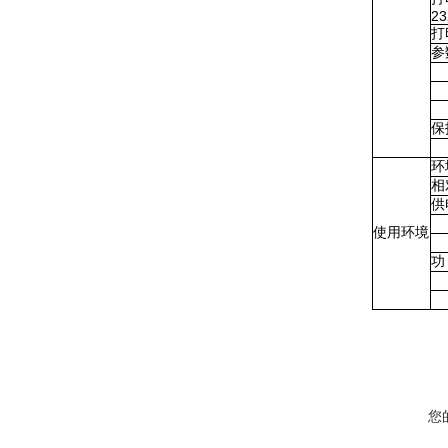
23
打
参
·
·
保
·
环
相
供
特
使用环境
·
功
·
·
您