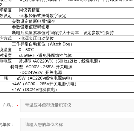
2
印精度 同仪表精度
数设定 ·面板轻触式按键数字设定
参数设定值断电后*保存
·参数设定值密码锁定
断电后流量累积值时间保持大于两年，设定参数*性保持
护方式 ·电源欠压自动复位
工作异常自动复位（Watch Dog）
境温度 0～50℃
对湿度 ≤85%RH ·避免强腐蚀性气体
电电压 常规型 •AC220V%（50Hz±2Hz，线性电源）
殊型 ·AC90V～265V--开关电源
DC24V±2V--开关电源
 耗 ·≤5W（AC220V线性电源供电）
≤4W（AC90～265V开关电源供电）
≤4W（DC24V电源供电）
产品：
的单位：