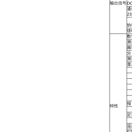
输出信号
D
通
2
波
协
馈
数
测
频
分
测
显
·
·
·
·
·
报
特性
定
可
温
打