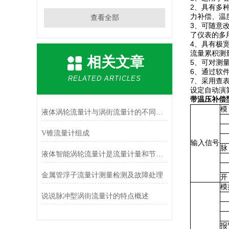
2、具有多
力补偿、温
查看全部
3、可随意
了仪表的多
4、具有极
流量累积测量
相关文章
5、可对测
6、通过软
RELATED ARTICLES
7、采用查
设定自动演
带温压补偿
模
液体涡轮流量计与涡街流量计的不同之处
电
电
V锥流量计组成
电
输入信号
脉
液体智能涡轮流量计是流量计量和节能的理想仪表
幅
范
金属管浮子流量计测量检测及故障处理
开
模
说说脉冲型涡街流量计的特点概述
·
·
·
报