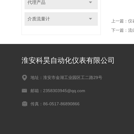
代理产品
介质流量计
上一篇：
仪
下一篇：
流
淮安科昊自动化仪表有限公司
地址：淮安市金湖工业园区工二路29号
邮箱：2358303945@qq.com
传真：86-0517-86890866