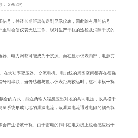
： 2962次
压信号，并经长期距离传送到显示仪表，因此除有用的信号
严重时会使仪表无法工作。现对生产干扰的途径及消除干扰的
压器、电力网都可能成为干扰源。而在显示仪表内部，电源变
扰。在大功率变压器、交流电机、电力线的周围空间都存在很强
信号相串联，当传感器与显示仪表距离较远时，这种串模干扰
电耦合的方式，能在两输入端感应出对地的共同电压，以共模干
测量系统形成到地的泄漏电流，该泄漏电流通过电阻的耦合就
等会产生谐波干扰。由于雷电的作用在电力线上也会感应出干