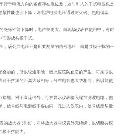
在平行于电流方向的各点存在电位差，这时引入的干扰电压也是
绝颜性能也会下降，则电炉电源电压通过耐火砖、热电偶套
备的绝缘性能下降时，电位差更大。而现场仪表在使用中，有时
中而形成共模干扰。
电压，该公共电压不是所要测量的信号电压，而是共模干扰的一
是叠加的，所以较难消除，因此应该防止它的产生。可采取以
线到干扰源的距离大致相等，分布电容也大致相同，所以能使
点接地。对于直流信号，可在显示仪表输入端加滤波电路，把
起，信号线与电源线不要由同一孔进入仪表内，信号线应尽量
表的放大器“浮地”，即将放大器与仪表外壳绝缘，以切断共模
共模干扰能力。