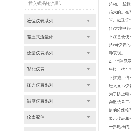
插入式涡轮流量计
(3)在一
很大的。在
管、磁珠等
液位仪表系列
(4)大地
不注意会使
差压式流量计
(5)当仪
流量仪表系列
种表现。
2、消除显
智能仪表
串模干扰可
下措施。信
压力仪表系列
进入显示仪
为了防止电
温度仪表系列
杂散信号干
短的绞线接
仪表配件
显示仪表和
干扰电压的