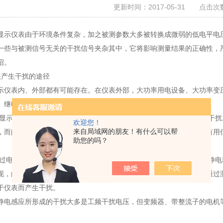
更新时间：2017-05-31 点击次数
显示仪表由于环境条件复杂，加之被测参数大多被转换成微弱的低电平电
一些与被测信号无关的干扰信号夹杂其中，它将影响测量结果的正确性，
绍。
表产生干扰的途径
示仪表内、外部都有可能存在。在仪表外部，大功率用电设备、大功率变
、继电器、开关以及电源线等都可能成为干扰源。
源于显示仪表之间的连接导线、仪表内部的配线通过磁耦合在电路中形成干
欢迎您！
来自局域网的朋友！有什么可以帮
，而闭合回路处在这种变化的磁场中将感应出电势。这种感应电势与有用
助您的吗？
源通过电容的耦合在回路总形成干扰，它是两电场相互作用的结果。通过静
现，由于共模干扰不和信号叠加，它不直接对仪表产生影响。但它能通过
于仪表而产生干扰。
静电感应所形成的干扰大多是工频干扰电压，但变频器、带整流子的电机