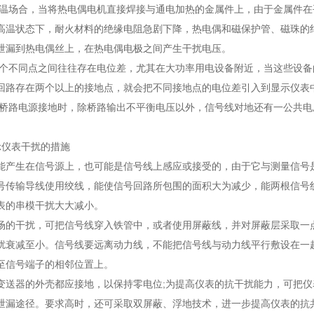
些测温场合，当将热电偶电机直接焊接与通电加热的金属件上，由于金属件
高温状态下，耐火材料的绝缘电阻急剧下降，热电偶和磁保护管、磁珠的
泄漏到热电偶丝上，在热电偶电极之间产生干扰电压。
中各个不同点之间往往存在电位差，尤其在大功率用电设备附近，当这些设
回路存在两个以上的接地点，就会把不同接地点的电位差引入到显示仪表
表的桥路电源接地时，除桥路输出不平衡电压以外，信号线对地还有一公共
示仪表干扰的措施
能产生在信号源上，也可能是信号线上感应或接受的，由于它与测量信号
号传输导线使用绞线，能使信号回路所包围的面积大为减少，能两根信号
表的串模干扰大大减小。
场的干扰，可把信号线穿入铁管中，或者使用屏蔽线，并对屏蔽层采取一
扰衰减至小。信号线要远离动力线，不能把信号线与动力线平行敷设在一
至信号端子的相邻位置上。
变送器的外壳都应接地，以保持零电位;为提高仪表的抗干扰能力，可把仪
泄漏途径。要求高时，还可采取双屏蔽、浮地技术，进一步提高仪表的抗